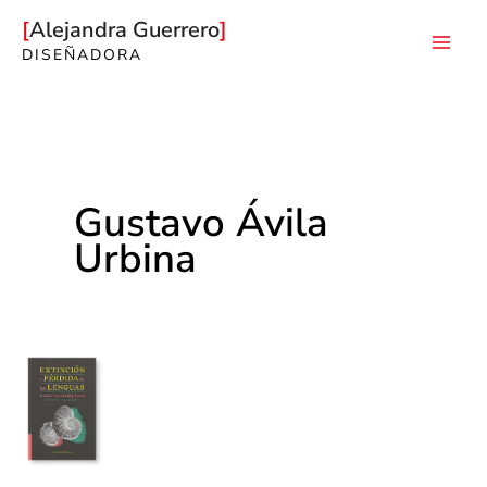
Ir
Alejandra Guerrero
al
DISEÑADORA
Mai
contenido
Men
Gustavo Ávila
Urbina