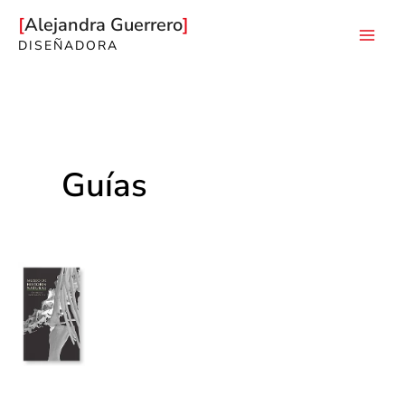
Ir
Alejandra Guerrero
al
DISEÑADORA
Mai
contenido
Men
Guías