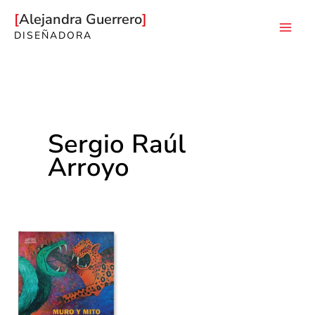
Ir
Alejandra Guerrero
al
DISEÑADORA
Mai
contenido
Men
Sergio Raúl
Arroyo