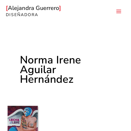
Ir
Alejandra Guerrero
al
DISEÑADORA
Mai
contenido
Men
Norma Irene
Aguilar
Hernández