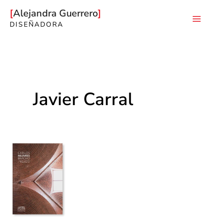
Ir
Alejandra Guerrero
al
DISEÑADORA
Mai
contenido
Men
Javier Carral