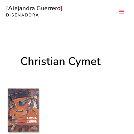
Ir
Alejandra Guerrero
al
DISEÑADORA
Mai
contenido
Men
Christian Cymet