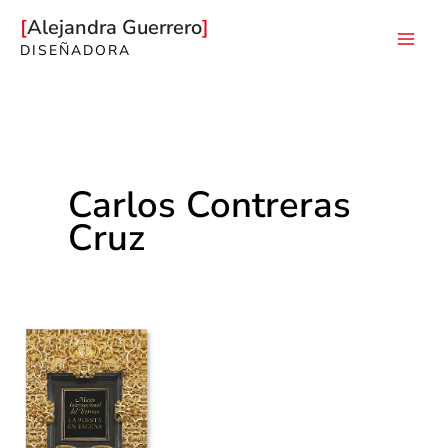
Ir
Alejandra Guerrero
al
DISEÑADORA
Mai
contenido
Men
Carlos Contreras
Cruz