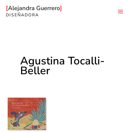
Ir
Alejandra Guerrero
al
DISEÑADORA
Mai
contenido
Men
Agustina Tocalli-
Beller