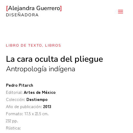
Ir
Alejandra Guerrero
al
DISEÑADORA
Mai
contenido
Men
LIBRO DE TEXTO
,
LIBROS
La cara oculta del pliegue
Antropología indígena
Pedro Pitarch
Editorial:
Artes de México
Colección:
Destiempo
Año de publicación:
2013
Formato: 17.5 x 22.5 cm.
232 pp.
Rústica: