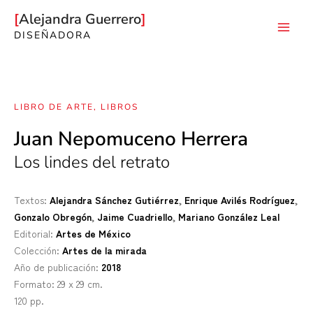
Ir
Alejandra Guerrero
al
DISEÑADORA
Mai
contenido
Men
LIBRO DE ARTE
,
LIBROS
Juan Nepomuceno Herrera
Los lindes del retrato
Textos:
Alejandra Sánchez Gutiérrez
,
Enrique Avilés Rodríguez
,
Gonzalo Obregón
,
Jaime Cuadriello
,
Mariano González Leal
Editorial:
Artes de México
Colección:
Artes de la mirada
Año de publicación:
2018
Formato: 29 x 29 cm.
120 pp.